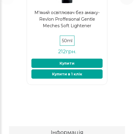
М'який освітлювач без аміаку-
Revlon Proffesional Gentle
Meches Soft Lightener
50ml
212грн.
Купити
Купити в 1 клік
Інформація