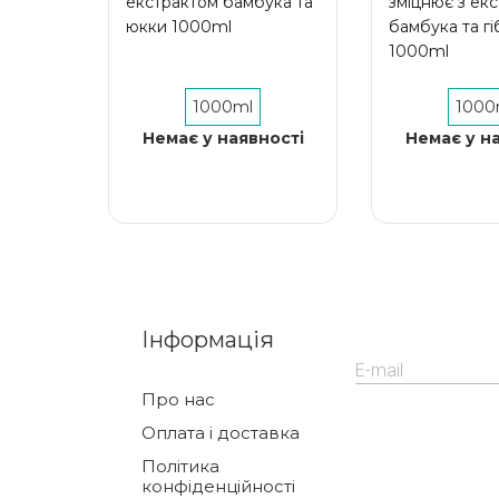
екстрактом бамбука та
зміцнює з ек
юкки 1000ml
бамбука та гі
1000ml
1000ml
1000
Немає у наявності
Немає у н
Інформація
Про нас
Оплата і доставка
Політика
конфіденційності