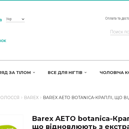
Оплата та дост
Укр
a
нок
ЯД ЗА ТІЛОМ
ВСЕ ДЛЯ НІГТІВ
ЧОЛОВІЧА 
ВОЛОССЯ
BAREX
BAREX AETO BOTANICA-КРАПЛІ, ЩО 
Barex AETO botanica-Крап
що відновлюють з екстр