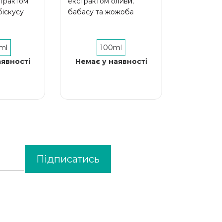
страктом
екстрактом оливи,
біскусу
бабасу та жожоба
ml
100ml
аявності
Немає у наявності
Підписатись