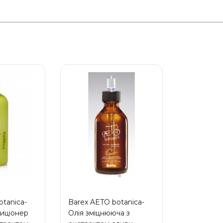
otanica-
Barex AETO botanica-
иціонер
Олія зміцнююча з