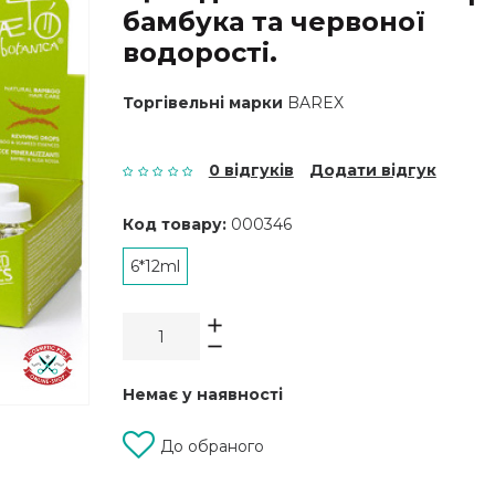
бамбука та червоної
водорості.
Торгівельні марки
BAREX
0 відгуків
Додати відгук
Код товару:
000346
6*12ml
Немає у наявності
До обраного