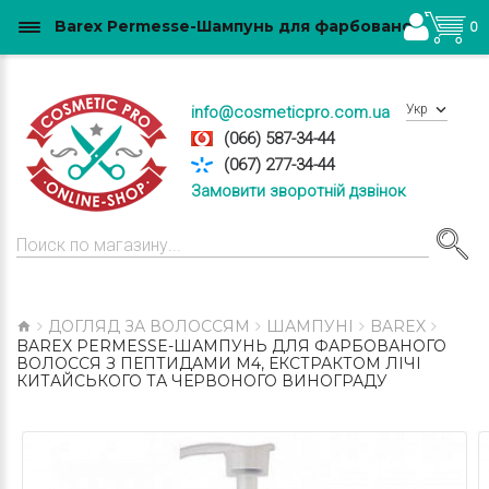
Barex Permesse-Шампунь для фарбованого волосся з пептидами М4, екстрактом лічі китайського та червоного винограду купити в Україні
0
Укр
info@cosmeticpro.com.ua
(066) 587-34-44
(067) 277-34-44
Замовити зворотній дзвінок
ДОГЛЯД ЗА ВОЛОССЯМ
ШАМПУНІ
BAREX
BAREX PERMESSE-ШАМПУНЬ ДЛЯ ФАРБОВАНОГО
ВОЛОССЯ З ПЕПТИДАМИ М4, ЕКСТРАКТОМ ЛІЧІ
КИТАЙСЬКОГО ТА ЧЕРВОНОГО ВИНОГРАДУ