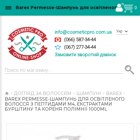
Barex Permesse-Шампунь для освітленого волосся з пептидами М4, екстрактами бурштину та кореня полімнії 1000ml купити в Україні
0
Укр
info@cosmeticpro.com.ua
(066) 587-34-44
(067) 277-34-44
Замовити зворотній дзвінок
ДОГЛЯД ЗА ВОЛОССЯМ
ШАМПУНІ
BAREX
BAREX PERMESSE-ШАМПУНЬ ДЛЯ ОСВІТЛЕНОГО
ВОЛОССЯ З ПЕПТИДАМИ М4, ЕКСТРАКТАМИ
БУРШТИНУ ТА КОРЕНЯ ПОЛІМНІЇ 1000ML