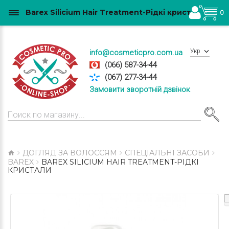
Barex Silicium Hair Treatment-Рідкі кристали купити в Україні
0
Укр
info@cosmeticpro.com.ua
(066) 587-34-44
(067) 277-34-44
Замовити зворотній дзвінок
ДОГЛЯД ЗА ВОЛОССЯМ
СПЕЦІАЛЬНІ ЗАСОБИ
BAREX
BAREX SILICIUM HAIR TREATMENT-РІДКІ
КРИСТАЛИ