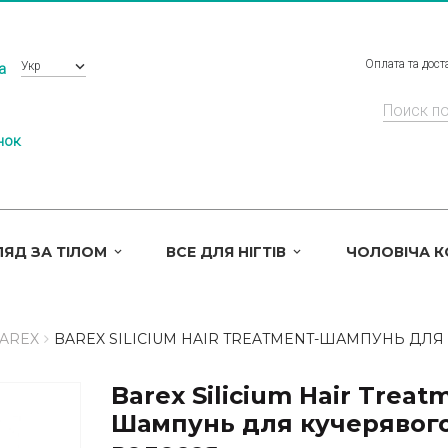
Оплата та дост
Укр
a
нок
ЯД ЗА ТІЛОМ
ВСЕ ДЛЯ НІГТІВ
ЧОЛОВІЧА 
AREX
BAREX SILICIUM HAIR TREATMENT-ШАМПУНЬ ДЛ
Barex Silicium Hair Treat
Шампунь для кучерявог