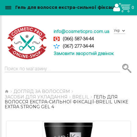
Гель для волосся екстра-сильної фіксації-Brelil UniKe Extra Strong Gel 4 купити в Україні
0
Укр
info@cosmeticpro.com.ua
(066) 587-34-44
(067) 277-34-44
Замовити зворотній дзвінок
ДОГЛЯД ЗА ВОЛОССЯМ
ЗАСОБИ ДЛЯ УКЛАДАННЯ
BRELIL
ГЕЛЬ ДЛЯ
ВОЛОССЯ ЕКСТРА-СИЛЬНОЇ ФІКСАЦІЇ-BRELIL UNIKE
EXTRA STRONG GEL 4