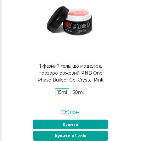
1-фазний гель, що моделює,
прозоро-рожевий-PNB One
Phase Builder Gel Crystal Pink
15ml
50ml
199грн.
Купити
Купити в 1 клік