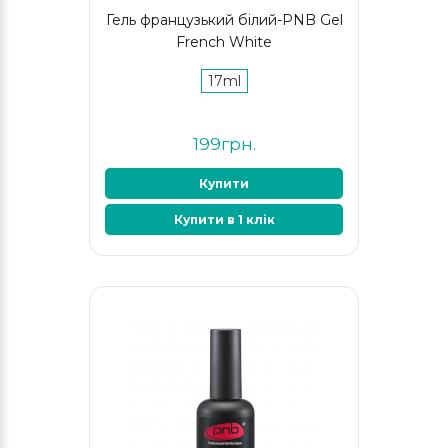
Гель французький білий-PNB Gel
French White
17ml
199грн.
Купити
Купити в 1 клік