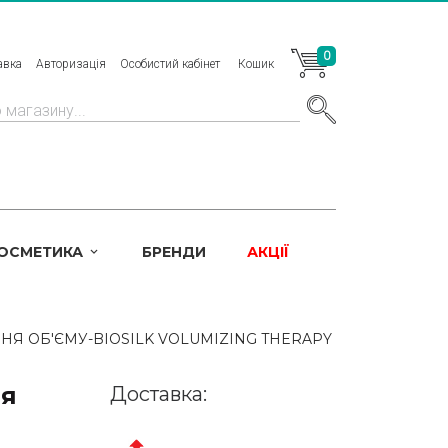
0
авка
Авторизація
Особистий кабінет
Кошик
КОСМЕТИКА
БРЕНДИ
АКЦІЇ
Я ОБ'ЄМУ-BIOSILK VOLUMIZING THERAPY
ня
Доставка: