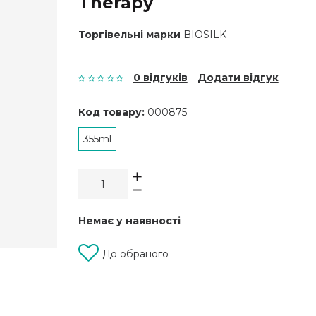
Therapy
Торгівельні марки
BIOSILK
0 відгуків
Додати відгук
Код товару:
000875
355ml
Немає у наявності
До обраного