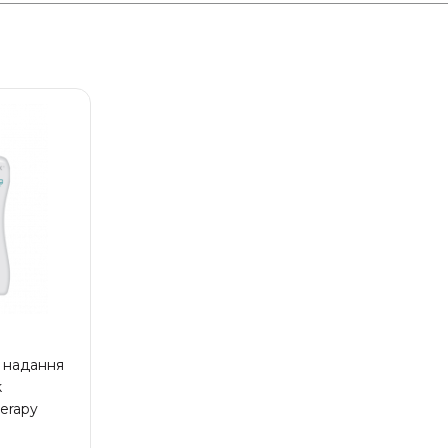
 надання
k
erapy