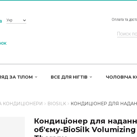
Оплата та дост
Укр
a
нок
ЯД ЗА ТІЛОМ
ВСЕ ДЛЯ НІГТІВ
ЧОЛОВІЧА 
А КОНДИЦІОНЕРИ
BIOSILK
КОНДИЦІОНЕР ДЛЯ НАДАНН
Кондиціонер для надан
об'єму-BioSilk Volumizing