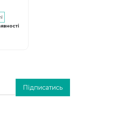
l
аявності
Підписатись