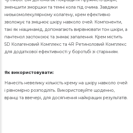
зменшити зморшки та темні кола під очима. Завдяки
низькомолекулярному колагену, крем ефективно
зволожує та зміцнює шкіру навколо очей. Компоненти,
такі як ніацинамід, допомагають вирівнювати тон шкіри, а
пантенол заспокоює та знімає запалення. Крем містить
5D Колагеновий Комплекс та 4R Ретиноловий Комплекс
для додаткової ефективності у боротьбі зі старінням.
Як використовувати:
Нанесіть невелику кількість крему на шкіру навколо очей
і рівномірно розподіліть. Використовуйте щоденно,
вранці та ввечері, для досягнення найкращих результатів.