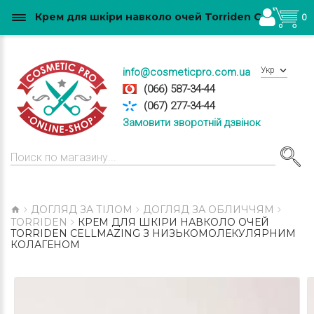
Крем для шкіри навколо очей Torriden Cellmazing з низькомолекулярним колагеном купити в Україні
0
Укр
info@cosmeticpro.com.ua
(066) 587-34-44
(067) 277-34-44
Замовити зворотній дзвінок
ДОГЛЯД ЗА ТІЛОМ
ДОГЛЯД ЗА ОБЛИЧЧЯМ
TORRIDEN
КРЕМ ДЛЯ ШКІРИ НАВКОЛО ОЧЕЙ
TORRIDEN CELLMAZING З НИЗЬКОМОЛЕКУЛЯРНИМ
КОЛАГЕНОМ