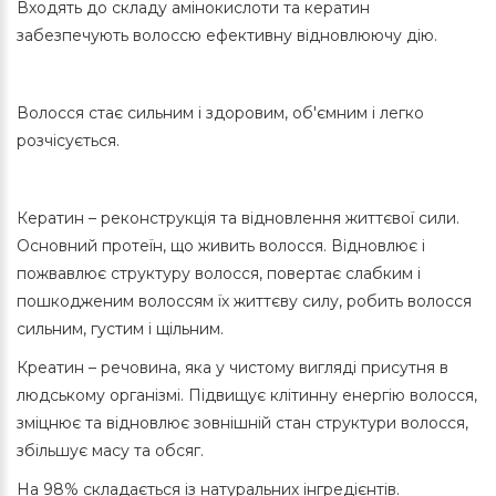
Входять до складу амінокислоти та кератин
забезпечують волоссю ефективну відновлюючу дію.
Волосся стає сильним і здоровим, об'ємним і легко
розчісується.
Кератин – реконструкція та відновлення життєвої сили.
Основний протеїн, що живить волосся. Відновлює і
пожвавлює структуру волосся, повертає слабким і
пошкодженим волоссям їх життєву силу, робить волосся
сильним, густим і щільним.
Креатин – речовина, яка у чистому вигляді присутня в
людському організмі. Підвищує клітинну енергію волосся,
зміцнює та відновлює зовнішній стан структури волосся,
збільшує масу та обсяг.
На 98% складається із натуральних інгредієнтів.