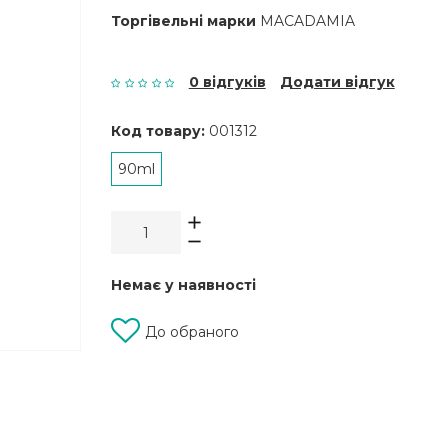
Торгівельні марки
MACADAMIA
0 відгуків
Додати відгук
Код товару:
001312
90ml
Немає у наявності
До обраного