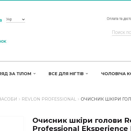
Оплата та дост
Укр
a
нок
ЯД ЗА ТІЛОМ
ВСЕ ДЛЯ НІГТІВ
ЧОЛОВІЧА 
 ЗАСОБИ
REVLON PROFESSIONAL
ОЧИСНИК ШКІРИ ГОЛ
Очисник шкіри голови R
Professional Eksperience