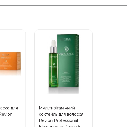
аска для
Мультивітамінний
Revlon
коктейль для волосся
Revlon Professional
Eksperience Phase 6