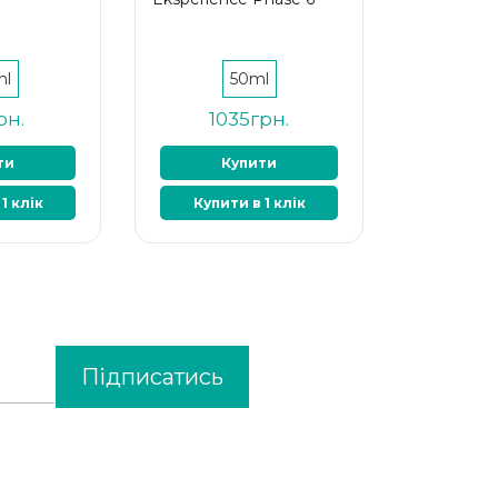
ml
50ml
рн.
1035грн.
ти
Купити
1 клік
Купити в 1 клік
Підписатись