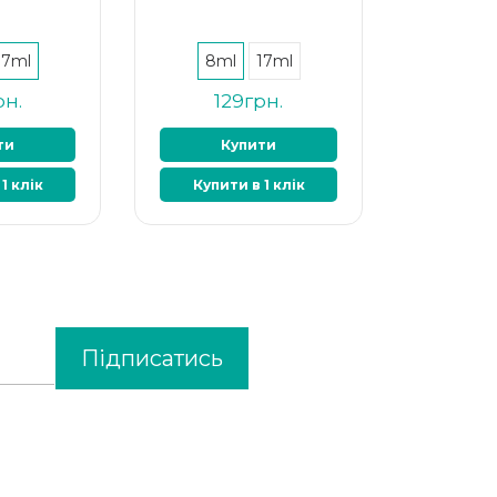
17ml
8ml
17ml
рн.
129грн.
ти
Купити
1 клік
Купити в 1 клік
Підписатись