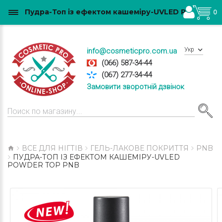
Пудра-Топ із ефектом кашеміру-UVLED Powder Top PNB купити в Україні
0
Укр
info@cosmeticpro.com.ua
(066) 587-34-44
(067) 277-34-44
Замовити зворотній дзвінок
ВСЕ ДЛЯ НІГТІВ
ГЕЛЬ-ЛАКОВЕ ПОКРИТТЯ
PNB
ПУДРА-ТОП ІЗ ЕФЕКТОМ КАШЕМІРУ-UVLED
POWDER TOP PNB