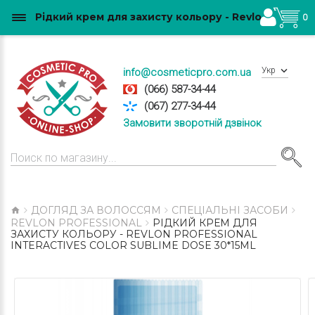
Рідкий крем для захисту кольору - Revlon Professional Interactives Color Sublime Dose 30*15ml купити в Україні
0
Укр
info@cosmeticpro.com.ua
(066) 587-34-44
(067) 277-34-44
Замовити зворотній дзвінок
ДОГЛЯД ЗА ВОЛОССЯМ
СПЕЦІАЛЬНІ ЗАСОБИ
REVLON PROFESSIONAL
РІДКИЙ КРЕМ ДЛЯ
ЗАХИСТУ КОЛЬОРУ - REVLON PROFESSIONAL
INTERACTIVES COLOR SUBLIME DOSE 30*15ML