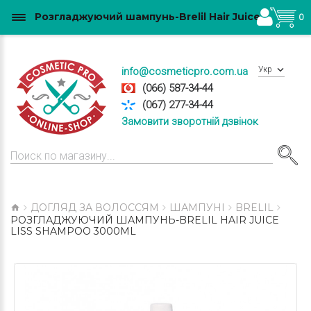
Розгладжуючий шампунь-Brelil Hair Juice Liss Shampoo 3000ml купити в Україні
0
Укр
info@cosmeticpro.com.ua
(066) 587-34-44
(067) 277-34-44
Замовити зворотній дзвінок
ДОГЛЯД ЗА ВОЛОССЯМ
ШАМПУНІ
BRELIL
РОЗГЛАДЖУЮЧИЙ ШАМПУНЬ-BRELIL HAIR JUICE
LISS SHAMPOO 3000ML