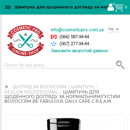
Шампунь для щоденного догляду за нормальним/густим волоссям-Be Fabulous Daily Care C.R.E.A.M. купити в Україні
0
Укр
info@cosmeticpro.com.ua
(066) 587-34-44
(067) 277-34-44
Замовити зворотній дзвінок
ДОГЛЯД ЗА ВОЛОССЯМ
ШАМПУНІ
REVLON PROFESSIONAL
ШАМПУНЬ ДЛЯ
ЩОДЕННОГО ДОГЛЯДУ ЗА НОРМАЛЬНИМ/ГУСТИМ
ВОЛОССЯМ-BE FABULOUS DAILY CARE C.R.E.A.M.