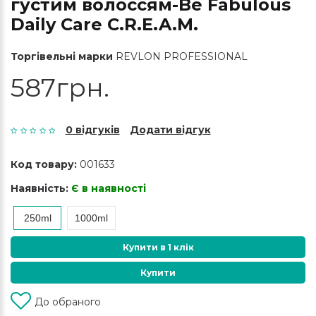
густим волоссям-Be Fabulous
Daily Care C.R.E.A.M.
Торгівельні марки
REVLON PROFESSIONAL
587грн.
0 відгуків
Додати відгук
Код товару:
001633
Наявність:
Є в наявності
250ml
1000ml
Купити в 1 клік
Купити
До обраного