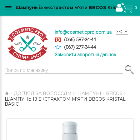
Шампунь із екстрактом м'яти BBCOS Kristal Basic купити в Україні
0
Укр
info@cosmeticpro.com.ua
(066) 587-34-44
(067) 277-34-44
Замовити зворотній дзвінок
ДОГЛЯД ЗА ВОЛОССЯМ
ШАМПУНІ
BBCOS
ШАМПУНЬ ІЗ ЕКСТРАКТОМ М'ЯТИ BBCOS KRISTAL
BASIC