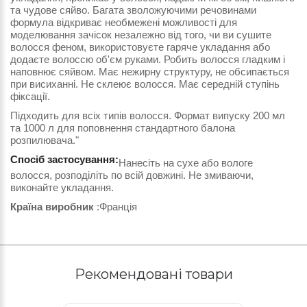
та чудове сяйво. Багата зволожуючими речовинами
формула відкриває необмежені можливості для
моделювання зачісок незалежно від того, чи ви сушите
волосся феном, використовуєте гаряче укладання або
додаєте волоссю об'єм руками. Робить волосся гладким і
наповнює сяйвом. Має нежирну структуру, не обсипається
при висиханні. Не склеює волосся. Має середній ступінь
фіксації.
Підходить для всіх типів волосся. Формат випуску 200 мл
та 1000 л для поповнення стандартного балона
розпилювача."
Спосіб застосування:
Нанесіть на сухе або вологе
волосся, розподіліть по всій довжині. Не змиваючи,
виконайте укладання.
Країна виробник
:Франція
Рекомендовані товари