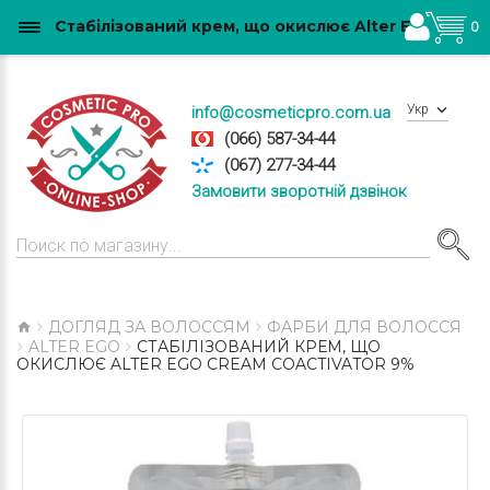
Стабілізований крем, що окислює Alter Ego Cream Coactivator 9% купити в Україні
0
Укр
info@cosmeticpro.com.ua
(066) 587-34-44
(067) 277-34-44
Замовити зворотній дзвінок
ДОГЛЯД ЗА ВОЛОССЯМ
ФАРБИ ДЛЯ ВОЛОССЯ
ALTER EGO
СТАБІЛІЗОВАНИЙ КРЕМ, ЩО
ОКИСЛЮЄ ALTER EGO CREAM COACTIVATOR 9%