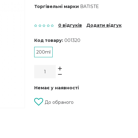
Торгівельні марки
BATISTE
0 відгуків
Додати відгук
Код товару:
001320
200ml
Немає у наявності
До обраного