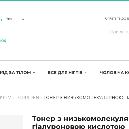
Оплата та дост
Укр
a
нок
ЯД ЗА ТІЛОМ
ВСЕ ДЛЯ НІГТІВ
ЧОЛОВІЧА 
ЧЧЯМ
TORRIDEN
ТОНЕР З НИЗЬКОМОЛЕКУЛЯРНОЮ Г
Тонер з низькомолекул
гіалуроновою кислотою