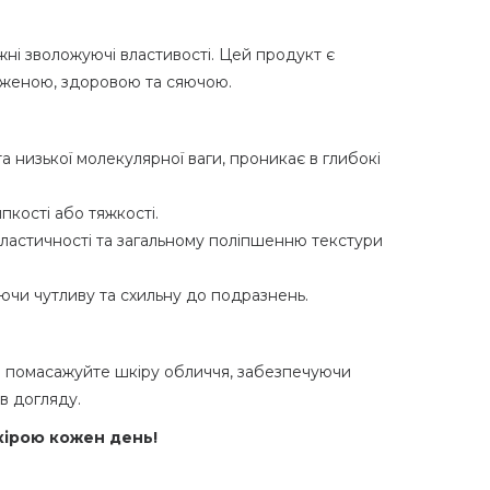
ужні зволожуючі властивості
.
Цей продукт є
оженою, здоровою та сяючою.
та низької молекулярної ваги, проникає в глибокі
пкості або тяжкості.
астичності та загальному поліпшенню текстури
ючи чутливу та схильну до подразнень.
бо помасажуйте шкіру обличчя, забезпечуючи
в догляду.
кірою кожен день!