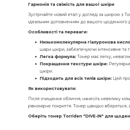
Гармонія та свіжість для вашої шкіри
Зустрічайте новий етап у догляді за шкірою з То
ідеальним доповненням до вашого щоденного р
Особливості та переваги:
Низькомолекулярна гіалуронова кисло
шари шкіри, забезпечуючи інтенсивне та 
Легка формула:
Тон
ер
має легку, невагом
Покращення текстури шкіри:
Регулярне
шкіри.
Підходить для всіх типів шкіри:
Цей прод
Як використовувати:
Після очищення обличчя, нанесіть невелику кіль
рівномірне покриття. Тон
ер
швидко вбереться, 
Оберіть
тонер
Torriden "DIVE-IN" для щод