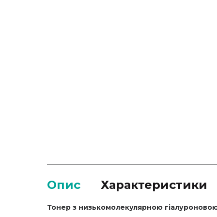
Опис
Характеристики
Тон
ер
з низькомолекулярною гіалуроново