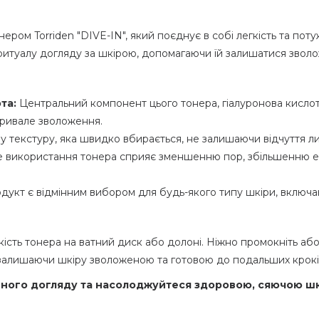
н
ер
ом
Torriden "DIVE-IN",
який поєднує в собі легкість та пот
итуалу догляду за шкірою, допомагаючи їй залишатися звол
та:
Центральний компонент цього то
нера
, гіалуронова кисло
тривале зволоження.
у текстуру, яка швидко вбирається, не залишаючи відчуття ли
 використання тонера сприяє зменшенню пор, збільшенню ел
укт є відмінним вибором для будь-якого типу шкіри, включа
кість тон
ер
а на ватний диск або долоні. Ніжно промокніть а
залишаючи шкіру зволоженою та готовою до подальших крокі
енного догляду та насолоджуйтеся здоровою, сяючою ш