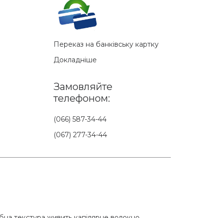
Переказ на банківську картку
Докладніше
Замовляйте
телефоном:
(066) 587-34-44
(067) 277-34-44
бна текстура живить капілярне волокно,