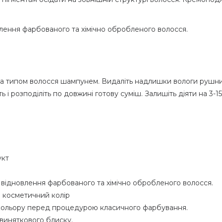
влення фарбованого та хімічно обробленого волосся.
за типом волосся шампунем. Видаліть надлишки вологи рушник
 і розподіліть по довжині готову суміш. Залишіть діяти на 3-1
укт
я відновлення фарбованого та хімічно обробленого волосся.
 косметичний колір
кольору перед процедурою класичного фарбування.
 виняткового блиску.