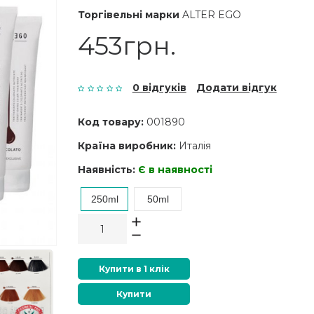
Торгівельні марки
ALTER EGO
453грн.
0 відгуків
Додати відгук
Код товару:
001890
Країна виробник:
Италія
Наявність:
Є в наявності
250ml
50ml
Купити в 1 клік
Купити