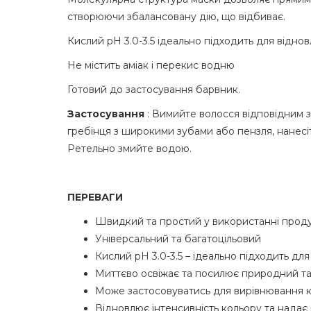
створюючи збалансовану дію, що відбиває.
Кислий рН 3.0-3.5 ідеально підходить для відно
Не містить аміак і перекис водню
Готовий до застосування барвник.
Застосування
: Вимийте волосся відповідним 
гребінця з широкими зубами або пензля, нанесіть
Ретельно змийте водою.
ПЕРЕВАГИ
Швидкий та простий у використанні прод
Універсальний та багатоцільовий
Кислий рН 3.0-3.5 – ідеально підходить дл
Миттєво освіжає та посилює природний та
Може застосовуватись для вирівнювання 
Відновлює інтенсивність кольору та надає