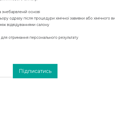
а знебарвленій основі
ру одразу після процедури хімічної завивки або хімічного в
між відвідуваннями салону
ю для отримання персонального результату
Підписатись