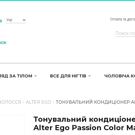
Оплата та дост
Укр
a
нок
ЯД ЗА ТІЛОМ
ВСЕ ДЛЯ НІГТІВ
ЧОЛОВІЧА 
ВОЛОССЯ
ALTER EGO
ТОНУВАЛЬНИЙ КОНДИЦІОНЕР AL
Тонувальний кондиціон
Alter Ego Passion Color M