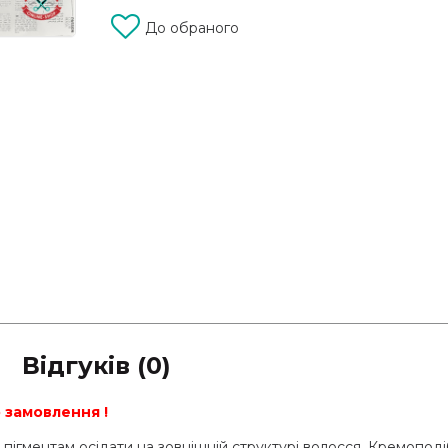
До обраного
Відгуків (0)
 замовлення !
ігментам осідати на зовнішній структурі волосся. Кремоподі