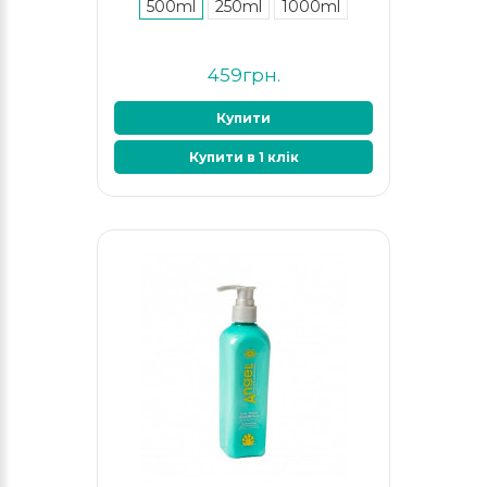
500ml
250ml
1000ml
459грн.
Купити
Купити в 1 клік