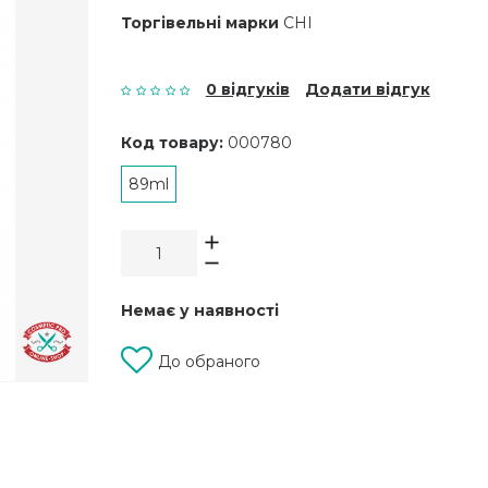
Торгівельні марки
CHI
0 відгуків
Додати відгук
Код товару:
000780
89ml
Немає у наявності
До обраного