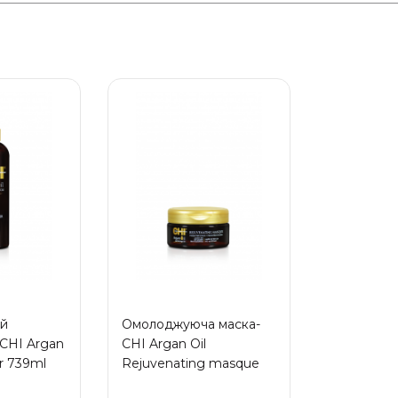
й
Омолоджуюча маска-
CHI Argan
CHI Argan Oil
er 739ml
Rejuvenating masque