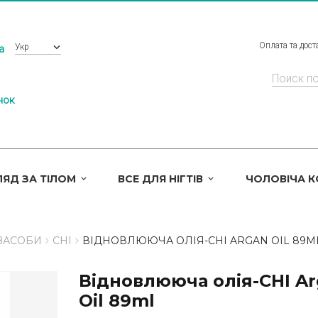
Оплата та дост
Укр
a
нок
ЯД ЗА ТІЛОМ
ВСЕ ДЛЯ НІГТІВ
ЧОЛОВІЧА 
 ЗАСОБИ
CHI
ВІДНОВЛЮЮЧА ОЛІЯ-CHI ARGAN OIL 89M
Відновлююча олія-CHI A
Oil 89ml