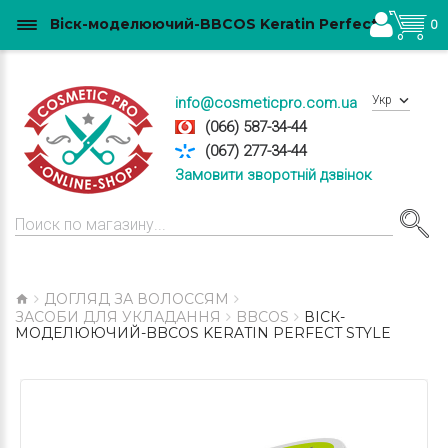
Віск-моделюючий-BBCOS Keratin Perfect Style купити в Україні
0
Укр
info@cosmeticpro.com.ua
(066) 587-34-44
(067) 277-34-44
Замовити зворотній дзвінок
ДОГЛЯД ЗА ВОЛОССЯМ
ЗАСОБИ ДЛЯ УКЛАДАННЯ
BBCOS
ВІСК-
МОДЕЛЮЮЧИЙ-BBCOS KERATIN PERFECT STYLE