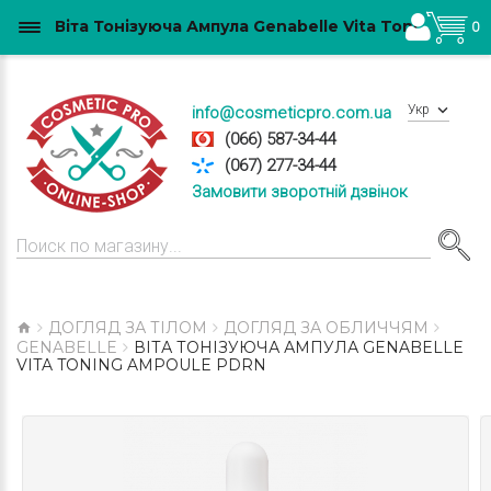
Віта Тонізуюча Ампула Genabelle Vita Toning Ampoule PDRN купити в Україні
0
Укр
info@cosmeticpro.com.ua
(066) 587-34-44
(067) 277-34-44
Замовити зворотній дзвінок
ДОГЛЯД ЗА ТІЛОМ
ДОГЛЯД ЗА ОБЛИЧЧЯМ
GENABELLE
ВІТА ТОНІЗУЮЧА АМПУЛА GENABELLE
VITA TONING AMPOULE PDRN