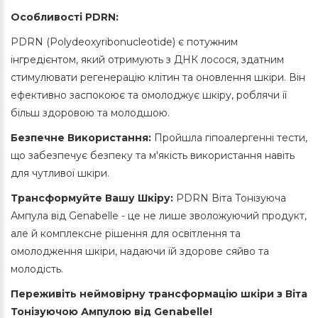
Особливості PDRN:
PDRN (Polydeoxyribonucleotide) є потужним
інгредієнтом, який отримують з ДНК лосося, здатним
стимулювати регенерацію клітин та оновлення шкіри. Він
ефективно заспокоює та омолоджує шкіру, роблячи її
більш здоровою та молодшою.
Безпечне Використання:
Пройшла гіпоалергенні тести,
що забезпечує безпеку та м'якість використання навіть
для чутливої шкіри.
Трансформуйте Вашу Шкіру:
PDRN Віта Тонізуюча
Ампула від Genabelle - це не лише зволожуючий продукт,
але й комплексне рішення для освітлення та
омолодження шкіри, надаючи їй здорове сяйво та
молодість.
Переживіть неймовірну трансформацію шкіри з Віта
Тонізуючою Ампулою від Genabelle!