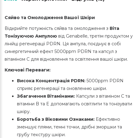
Сяйво
та
Омолодження
Вашої
Шкіри
Відкрийте потужність сяйва та омолодження з
Віта
Тонізуючою
Ампулою
від
Genabelle,
третім продуктом у
лінійці регенерації
PDRN.
Ця ампула
,
поєднує в собі
синергетичний ефект
5000ppm PDRN
та капсул з
вітаміном
C
для відновлення та освітлення вашої шкіри
.
Ключові Переваги:
Висока Концентрація PDRN:
5000ppm PDRN
сприяє регенерації та оновленню шкіри.
Збагачення Вітамінами:
Капсули з вітаміном C та
вітаміни B та E допомагають освітлити та тонізувати
шкіру.
Боротьба з Віковими Ознаками:
Ефективно
зменшує плями, темні точки, дрібні зморшки та
грубу текстуру шкіри.