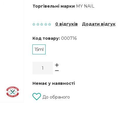
Торгівельні марки
MY NAIL
0 відгуків
Додати відгук
Код товару:
000716
15ml
Немає у наявності
До обраного