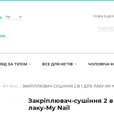
Оплата та дост
Укр
a
нок
ЯД ЗА ТІЛОМ
ВСЕ ДЛЯ НІГТІВ
ЧОЛОВІЧА 
MY NAIL
ЗАКРІПЛЮВАЧ-СУШІННЯ 2 В 1 ДЛЯ ЛАКУ-MY 
Закріплювач-сушіння 2 в
лаку-My Nail