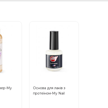
вер-My
Основа для лаків з
протеїном-My Nail