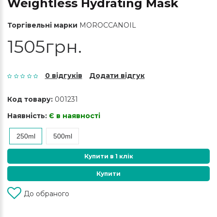
Weightless Hydrating Mask
Торгівельні марки
MOROCCANOIL
1505грн.
0 відгуків
Додати відгук
Код товару:
001231
Наявність:
Є в наявності
250ml
500ml
Купити в 1 клік
Купити
До обраного