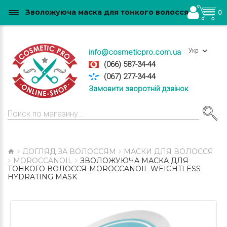
Зволожуюча маска для тонкого волосся-MoroccanOil Weightless Hydrating Mask купити в Україні
0
Укр
info@cosmeticpro.com.ua
(066) 587-34-44
(067) 277-34-44
Замовити зворотній дзвінок
ДОГЛЯД ЗА ВОЛОССЯМ
МАСКИ ДЛЯ ВОЛОССЯ
MOROCCANOIL
ЗВОЛОЖУЮЧА МАСКА ДЛЯ
ТОНКОГО ВОЛОССЯ-MOROCCANOIL WEIGHTLESS
HYDRATING MASK